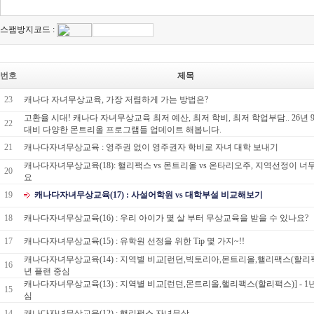
스팸방지코드 :
번호
제목
23
캐나다 자녀무상교육, 가장 저렴하게 가는 방법은?
고환율 시대! 캐나다 자녀무상교육 최저 예산, 최저 학비, 최저 학업부담.. 26년 
22
대비 다양한 몬트리올 프로그램들 업데이트 해봅니다.
21
캐나다자녀무상교육 : 영주권 없이 영주권자 학비로 자녀 대학 보내기
캐나다자녀무상교육(18): 핼리팩스 vs 몬트리올 vs 온타리오주, 지역선정이 너
20
요
19
캐나다자녀무상교육(17) : 사설어학원 vs 대학부설 비교해보기
18
캐나다자녀무상교육(16) : 우리 아이가 몇 살 부터 무상교육을 받을 수 있나요?
17
캐나다자녀무상교육(15) : 유학원 선정을 위한 Tip 몇 가지~!!
캐나다자녀무상교육(14) : 지역별 비교[런던,빅토리아,몬트리올,핼리팩스(할리팩스)
16
년 플랜 중심
캐나다자녀무상교육(13) : 지역별 비교[런던,몬트리올,핼리팩스(할리팩스)] - 1
15
심
14
캐나다자녀무상교육(12) : 핼리팩스 자녀무상