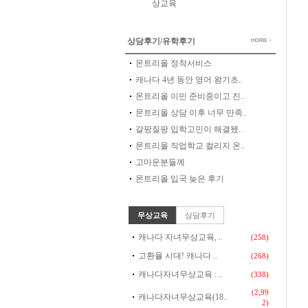
상교육
상담후기/유학후기
몬트리올 정착서비스
캐나다 4년 동안 영어 왕기초..
몬트리올 이민 준비중이고 진..
몬트리올 상담 이후 너무 만족..
갈팡질팡 입학고민이 해결됐..
몬트리올 직업학교 컬리지 온..
고마운분들께
몬트리올 입국 늦은 후기
무상교육
상담후기
캐나다 자녀무상교육, ..
(258)
고환율 시대! 캐나다 ..
(268)
캐나다자녀무상교육 : ..
(338)
(2,99
캐나다자녀무상교육(18..
2)