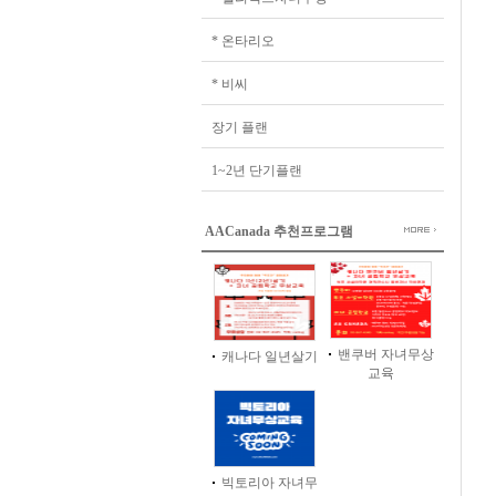
* 온타리오
* 비씨
장기 플랜
1~2년 단기플랜
AACanada 추천프로그램
밴쿠버 자녀무상
캐나다 일년살기
교육
빅토리아 자녀무