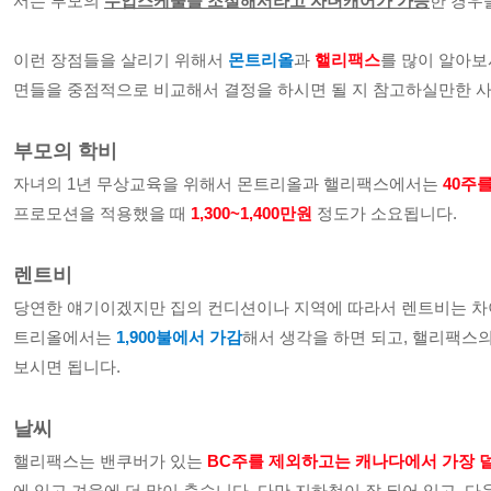
서는 부모의 
수업스케줄을 조절해서라고 자녀캐어가 가능
한 경우
이런 장점들을 살리기 위해서 
몬트리올
과 
핼리팩스
를 많이 알아보
면들을 중점적으로 비교해서 결정을 하시면 될 지 참고하실만한 사
부모의 학비
자녀의 1년 무상교육을 위해서 몬트리올과
 핼리팩스에서는 
40주
프로모션을 적용했을 때 
1,300~1,400만원
 정도가 소요됩니다.
렌트비
당연한 얘기이겠지만 집의 컨디션이나 지역에 따라서 렌트비는 차이
트리올에서는 
1,900불에서 가감
해서 생각을 하면 되고, 핼리팩스의
보시면 됩니다. 
날씨
핼리팩스는 밴쿠버가 있는 
BC주를 제외하고는 캐나다에서 가장 
에 있고 겨울에 더 많이 춥습니다. 다만 지하철이 잘 되어 있고, 