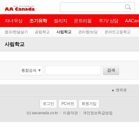
자녀무상
조기유학
컬리지
몬트리올
후기/ 상담
AACan
캠프/한달살기
공립학교
사립학교
관리형/보딩
온라인고등학교
사립학교
▲ 맨위로
로그인
PC버전
회원가입
(c) aacanada.co.kr
l
이용약관
l
개인정보취급방침