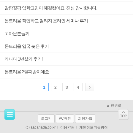
갈팡질팡 입학고민이 해결됐어요. 진심 감사합니다.
몬트리올 직업학교 컬리지 온라인 세미나 후기
고마운분들께
몬트리올 입국 늦은 후기
캐나다 1년살기 후기!!
몬트리올 3일째밤이예요
1
2
3
4
▲ 맨위로
로그인
PC버전
회원가입
(c) aacanada.co.kr
l
이용약관
l
개인정보취급방침