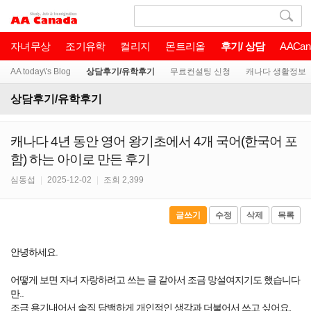
자녀무상
조기유학
컬리지
몬트리올
후기/ 상담
AACan
AA today\'s Blog
상담후기/유학후기
무료컨설팅 신청
캐나다 생활정보
상담후기/유학후기
캐나다 4년 동안 영어 왕기초에서 4개 국어(한국어 포
함) 하는 아이로 만든 후기
심동섭
|
2025-12-02
|
조회 2,399
글쓰기
수정
삭제
목록
안녕하세요.
어떻게 보면 자녀 자랑하려고 쓰는 글 같아서 조금 망설여지기도 했습니다
만..
조금 용기내어서 솔직 담백하게 개인적인 생각과 더불어서 쓰고 싶어요.